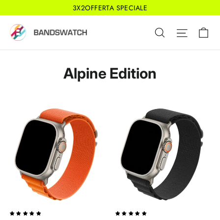
Vai
3X2OFFERTA SPECIALE
direttamente
Ca
Cerca
Navigaz
ai
contenuti
Alpine Edition