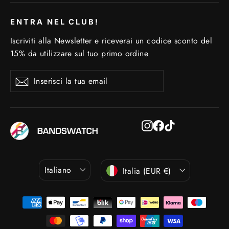
ENTRA NEL CLUB!
Iscriviti alla Newsletter e riceverai un codice sconto del
15% da utilizzare sul tuo primo ordine
Inserisci
Iscriviti
Iscriviti
la
tua
email
Instagram
Facebook
TikTok
Lingua
Valuta
Italiano
Italia (EUR €)