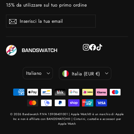
15% da utilizzare sul tuo primo ordine
Inserisci
Iscriviti
Iscriviti
la
tua
email
Instagram
Facebook
TikTok
Lingua
Valuta
Italiano
Italia (EUR €)
© 2026 Bandswatch P.IVA 15908401001 | Apple Watch® è un marchio di Apple
Inc e non è affiliato con BANDSWATCH® | Cinturini, custodie e accessori per
Apple Watch