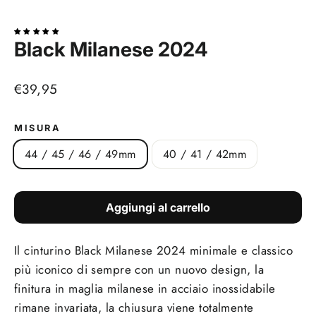
(esc)
Black Milanese 2024
Prezzo
€39,95
di
listino
MISURA
44 / 45 / 46 / 49mm
40 / 41 / 42mm
Aggiungi al carrello
Il cinturino Black
Milanese 2024
minimale e classico
più iconico di sempre
con un nuovo design, la
finitura in maglia milanese in acciaio inossidabile
rimane invariata, la chiusura viene totalmente