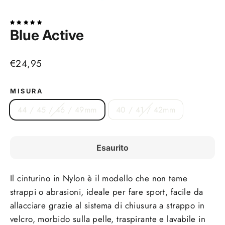
(esc)
Blue Active
Prezzo
€24,95
di
listino
MISURA
44 / 45 / 46 / 49mm
40 / 41 / 42mm
Esaurito
Il cinturino in Nylon è il modello che non teme
strappi o abrasioni, ideale per fare sport, facile da
allacciare grazie al sistema di chiusura a strappo in
velcro, morbido sulla pelle, traspirante e lavabile in