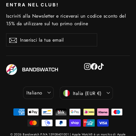
ENTRA NEL CLUB!
Iscriviti alla Newsletter e riceverai un codice sconto del
15% da utilizzare sul tuo primo ordine
Inserisci
Iscriviti
Iscriviti
la
tua
email
Instagram
Facebook
TikTok
Lingua
Valuta
Italiano
Italia (EUR €)
© 2026 Bandswatch P.IVA 15908401001 | Apple Watch® è un marchio di Apple