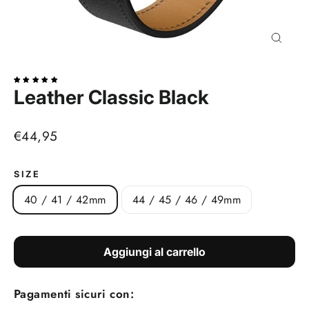
Chiudi
(esc)
Leather Classic Black
Prezzo
€44,95
di
listino
SIZE
40 / 41 / 42mm
44 / 45 / 46 / 49mm
Aggiungi al carrello
Pagamenti sicuri con: