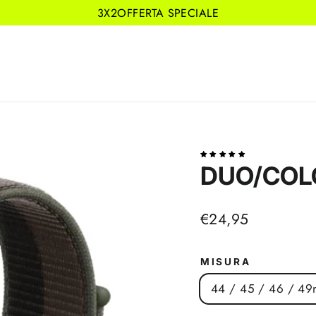
3X2OFFERTA SPECIALE
DUO/COLO
Prezzo
€24,95
di
listino
MISURA
44 / 45 / 46 / 4