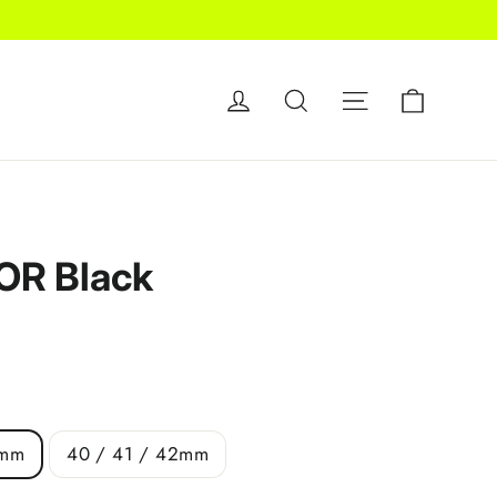
Carrell
Accedi
Cerca
Navigazione de
R Black
9mm
40 / 41 / 42mm