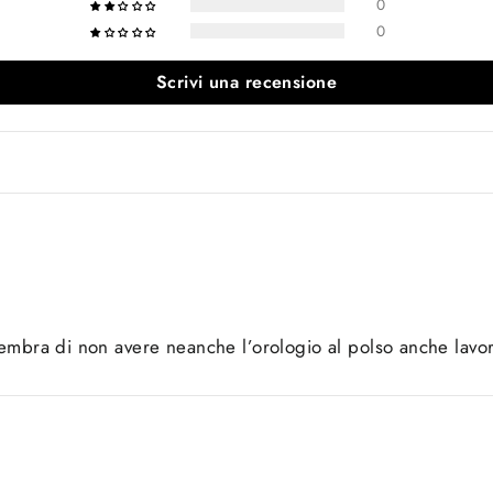
0
0
Scrivi una recensione
 Sembra di non avere neanche l’orologio al polso anche lav