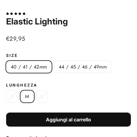
(esc)
Elastic Lighting
Prezzo
€29,95
di
listino
SIZE
40 / 41 / 42mm
44 / 45 / 46 / 49mm
LUNGHEZZA
S
M
L
Aggiungi al carrello