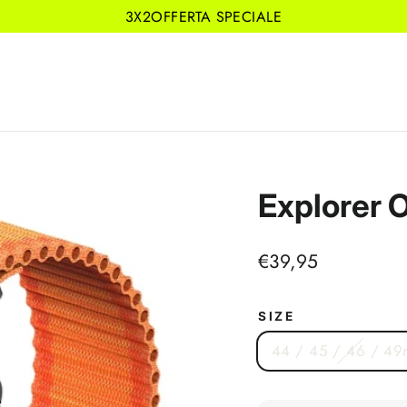
3X2OFFERTA SPECIALE
Explorer 
Prezzo
€39,95
di
listino
SIZE
44 / 45 / 46 / 4