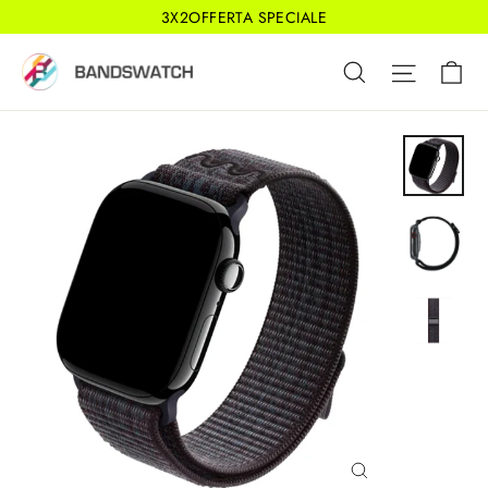
Vai
3X2OFFERTA SPECIALE
direttamente
Ca
Cerca
Navigaz
ai
contenuti
Chiudi