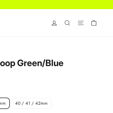
Carrell
Accedi
Cerca
Navigazione de
oop Green/Blue
9mm
40 / 41 / 42mm