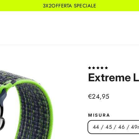
3X2OFFERTA SPECIALE
Extreme L
Prezzo
€24,95
di
listino
MISURA
44 / 45 / 46 / 4