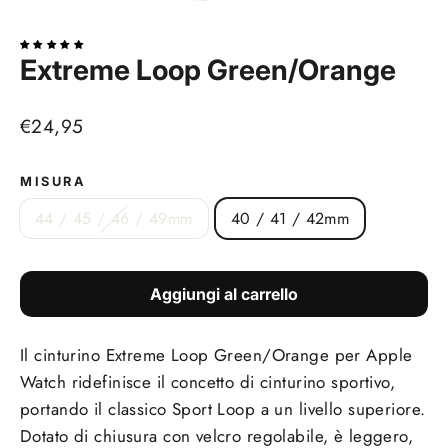
(esc)
Extreme Loop Green/Orange
Prezzo
€24,95
di
listino
MISURA
44 / 45 / 46 / 49mm
40 / 41 / 42mm
Aggiungi al carrello
Il cinturino Extreme Loop Green/Orange per Apple
Watch ridefinisce il concetto di cinturino sportivo,
portando il classico Sport Loop a un livello superiore.
Dotato di chiusura con velcro regolabile, è leggero,