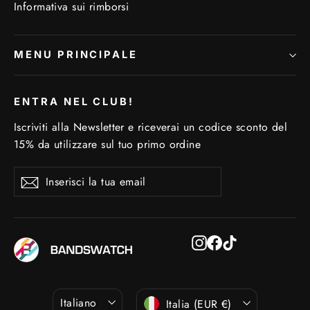
Informativa sui rimborsi
MENU PRINCIPALE
ENTRA NEL CLUB!
Iscriviti alla Newsletter e riceverai un codice sconto del
15% da utilizzare sul tuo primo ordine
Inserisci
Iscriviti
Iscriviti
la
tua
email
Instagram
Facebook
TikTok
Lingua
Valuta
Italiano
Italia (EUR €)