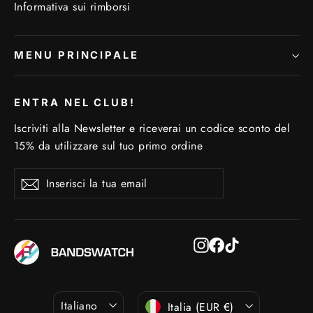
Informativa sui rimborsi
MENU PRINCIPALE
ENTRA NEL CLUB!
Iscriviti alla Newsletter e riceverai un codice sconto del
15% da utilizzare sul tuo primo ordine
Inserisci
Iscriviti
Iscriviti
la
tua
email
Instagram
Facebook
TikTok
Lingua
Valuta
Italiano
Italia (EUR €)