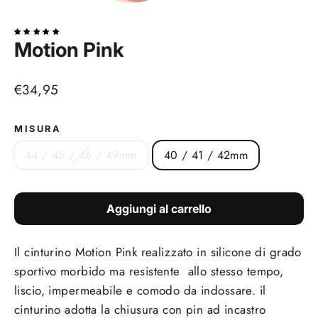
(esc)
Motion Pink
Prezzo
€34,95
di
listino
MISURA
44 / 45 / 46 / 49mm
40 / 41 / 42mm
Aggiungi al carrello
Il cinturino Motion Pink realizzato in silicone di grado
sportivo morbido ma resistente allo stesso tempo,
liscio, impermeabile e comodo da indossare. il
cinturino adotta la chiusura con pin ad incastro