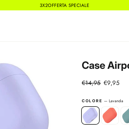
3X2OFFERTA SPECIALE
Case Airp
Prezzo
Prezzo
€14,95
€9,95
di
scontato
listino
—
Lavanda
COLORE