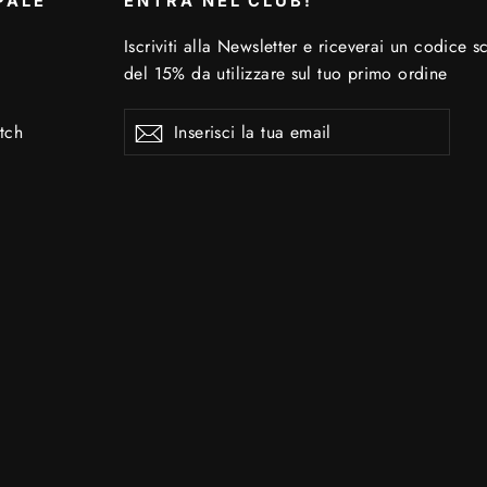
PALE
ENTRA NEL CLUB!
Iscriviti alla Newsletter e riceverai un codice s
del 15% da utilizzare sul tuo primo ordine
Inserisci
Iscriviti
Iscriviti
tch
la
tua
email