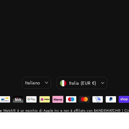
Lingua
Valuta
Italiano
Italia (EUR €)
Watch® è un marchio di Apple Inc e non è affiliato con BANDSWATCH® | Cintu