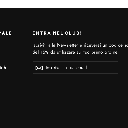
PALE
ENTRA NEL CLUB!
Iscriviti alla Newsletter e riceverai un codice s
del 15% da utilizzare sul tuo primo ordine
Inserisci
Iscriviti
Iscriviti
tch
la
tua
email