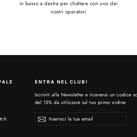
in basso a destra per chattare con uno dei
nostri operatori
PALE
ENTRA NEL CLUB!
Iscriviti alla Newsletter e riceverai un codice s
del 15% da utilizzare sul tuo primo ordine
Inserisci
Iscriviti
Iscriviti
tch
la
tua
email