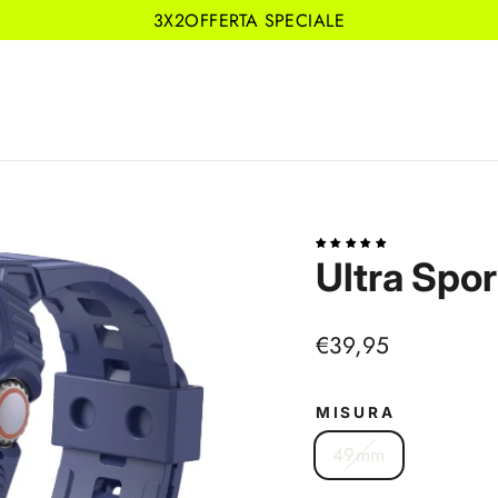
3X2OFFERTA SPECIALE
Ultra Spor
Prezzo
€39,95
di
listino
MISURA
49mm